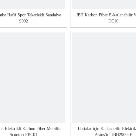
be Hafif Spor Tekerlekli Sandalye
JBH Karbon Fiber E-katlanabilir 
S002
DC10
h Elektrikli Karbon Fiber Mobilite
Hastalar için Katlanabilir Elektrik
Scooterı FBC01
Asansörü JBH29002F