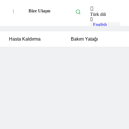
Bize Ulaşın
|
Türk dili
English
العربية
Français
Hasta Kaldırma
Bakım Yatağı
Pусский
Español
Português
Deutsch
Italiano
Bahasa
indonesia
svenska