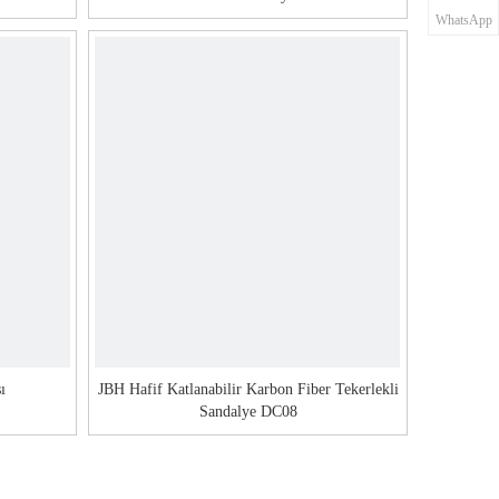
WhatsApp
ı
JBH Hafif Katlanabilir Karbon Fiber Tekerlekli
Sandalye DC08
9
»