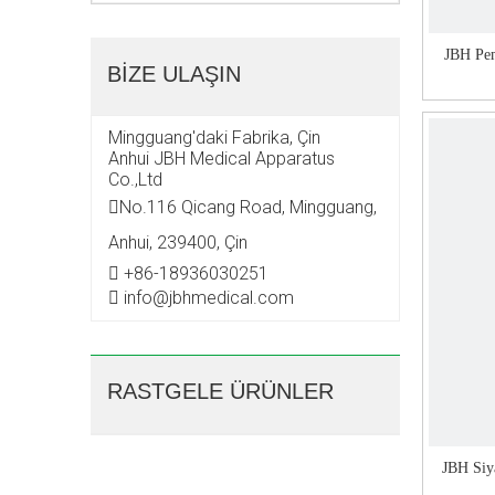
JBH Pem
BİZE ULAŞIN
Mingguang'daki Fabrika, Çin
Anhui JBH Medical Apparatus
Co.,Ltd
No.116 Qicang Road, Mingguang,

Anhui, 239400, Çin
+86-18936030251

info@jbhmedical.com

RASTGELE ÜRÜNLER
JBH Siya