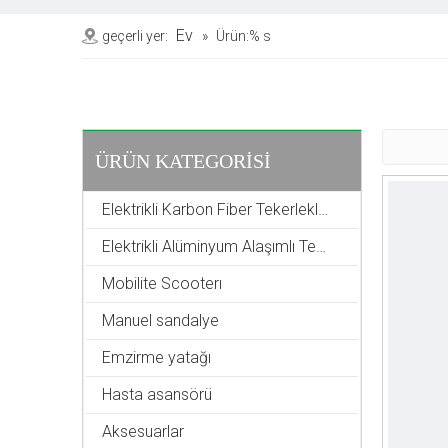
Ev
geçerli yer:
»
Ürün:% s
ÜRÜN KATEGORİSİ
Elektrikli Karbon Fiber Tekerlekli Sandalye
Elektrikli Alüminyum Alaşımlı Tekerlekli Sandalye
Mobilite Scooterı
Manuel sandalye
Emzirme yatağı
Hasta asansörü
Aksesuarlar