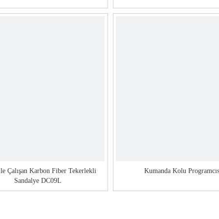
le Çalışan Karbon Fiber Tekerlekli
Kumanda Kolu Programcıs
Sandalye DC09L
1
2
3
4
...