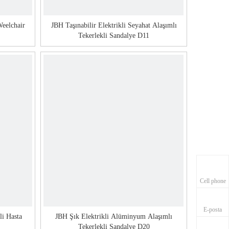
Weelchair
JBH Taşınabilir Elektrikli Seyahat Alaşımlı
Tekerlekli Sandalye D11
Cell phone
E-posta
li Hasta
JBH Şık Elektrikli Alüminyum Alaşımlı
Tekerlekli Sandalye D20