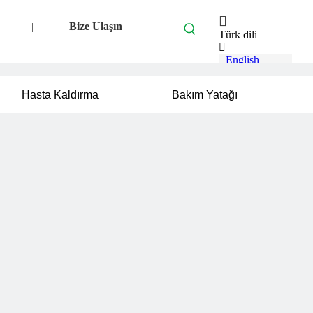
Bize Ulaşın
|
Türk dili
English
العربية
Français
Hasta Kaldırma
Bakım Yatağı
Pусский
Español
Português
Deutsch
Italiano
Bahasa
indonesia
svenska