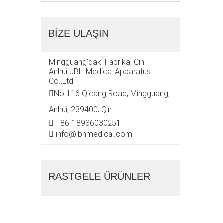
BİZE ULAŞIN
Mingguang'daki Fabrika, Çin
Anhui JBH Medical Apparatus
Co.,Ltd
No.116 Qicang Road, Mingguang,

Anhui, 239400, Çin
+86-18936030251

info@jbhmedical.com

RASTGELE ÜRÜNLER