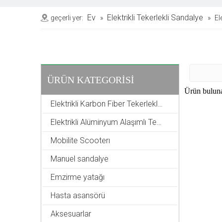
Ev
Elektrikli Tekerlekli Sandalye
geçerli yer:
»
»
El
ÜRÜN KATEGORİSİ
Ürün bulun
Elektrikli Karbon Fiber Tekerlekli Sandalye
Elektrikli Alüminyum Alaşımlı Tekerlekli Sandalye
Mobilite Scooterı
Manuel sandalye
Emzirme yatağı
Hasta asansörü
Aksesuarlar