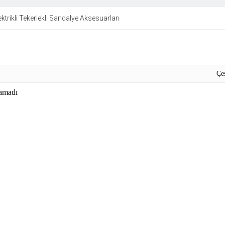
ektrikli Tekerlekli Sandalye Aksesuarları
Çe
amadı