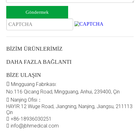
Göndermek
BİZİM ÜRÜNLERİMİZ
DAHA FAZLA BAĞLANTI
BİZE ULAŞIN

Mingguang Fabrikası:
No.116 Qicang Road, Mingguang, Anhui, 239400, Çin
Nanjing Ofisi：

HAYIR.12 Wuge Road, Jiangning, Nanjing, Jiangsu, 211113
Çin
+86-18936030251

info@jbhmedical.com
