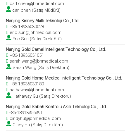
carl.chen@jbhmedical.com

carl chen
(Satış Müdürü)
Nanjing Kisney Akıllı Teknoloji Co., Ltd.
+86 18936030028

eric.sun@jbhmedical.com

Eric Sun (Satış Direktörü)
Nanjing Gold Camel Intelligent Technology Co., Ltd.
+86-18936031051

sarah.wang@jbhmedical.com

Sarah Wang (Satış Direktörü)
Nanjing Gold Home Medical Intelligent Technology Co., Ltd.
+86-18936030180

hathaway@jbhmedical.com

Hathaway Gu (Satış Direktörü)
Nanjing Gold Sabah Kontrolü Akıllı Teknoloji Co., Ltd.
+86-18913356391

cindyhu@jbhmedical.com

Cindy Hu (Satış Direktörü)