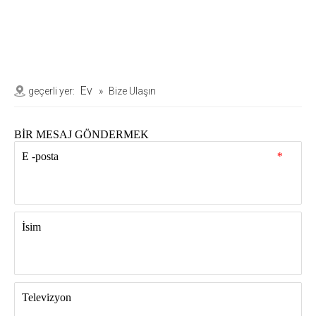
Ev
geçerli yer:
»
Bize Ulaşın
BİR MESAJ GÖNDERMEK
E -posta
*
İsim
Televizyon