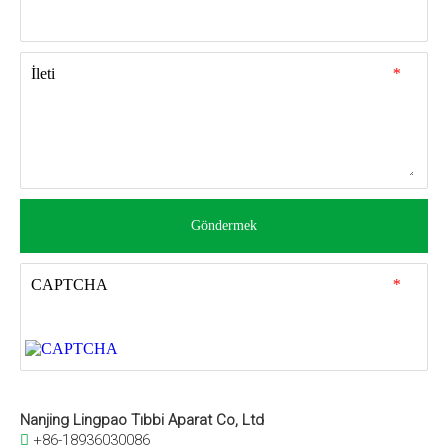
İleti
*
Göndermek
CAPTCHA
*
Nanjing Lingpao Tıbbi Aparat Co, Ltd
+86-18936030086
