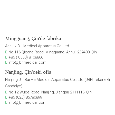
Mingguang, Çin'de fabrika
Anhui JBH Medical Apparatus Co.,Ltd
No.116 Qicang Road, Mingguang, Anhui, 239400, Çin

+86 ( 0550) 8108866

info@jbhmedical.com

Nanjing, Çin'deki ofis
Nanjing Jin Bai He Medical Apparatus Co., Ltd (JBH Tekerlekli
Sandalye)
No 12 Wuge Road, Nanjing, Jiangsu 2111113, Çin

+86 (025) 85780899

info@jbhmedical.com
