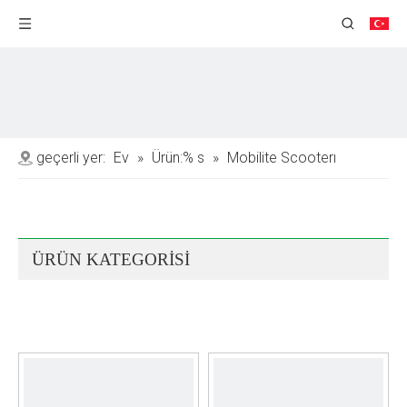
geçerli yer:
Ev
»
Ürün:% s
»
Mobilite Scooterı
ÜRÜN KATEGORİSİ