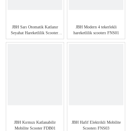
JBH Sarı Otomatik Katlanır
JBH Modern 4 tekerlekli
Seyahat Hareketlilik Scooterı
hareketlilik scooterı FNS01
FDB01
JBH Kırmızı Katlanabilir
JBH Hafif Elektrikli Mobilite
Mobilite Scooter FDB01
Scooterı FNS03