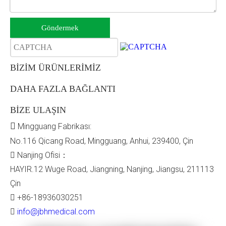
Göndermek
BİZİM ÜRÜNLERİMİZ
DAHA FAZLA BAĞLANTI
BİZE ULAŞIN

Mingguang Fabrikası:
No.116 Qicang Road, Mingguang, Anhui, 239400, Çin

Nanjing Ofisi：
HAYIR.12 Wuge Road, Jiangning, Nanjing, Jiangsu, 211113
Çin

+86-18936030251

info@jbhmedical.com