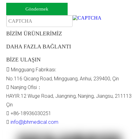
Göndermek
BİZİM ÜRÜNLERİMİZ
DAHA FAZLA BAĞLANTI
BİZE ULAŞIN

Mingguang Fabrikası:
No.116 Qicang Road, Mingguang, Anhui, 239400, Çin
Nanjing Ofisi：

HAYIR.12 Wuge Road, Jiangning, Nanjing, Jiangsu, 211113
Çin
+86-18936030251

info@jbhmedical.com
