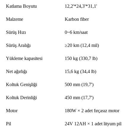
Katlama Boyutu
12,2'*24,3'*31,1'
Malzeme
Karbon fiber
Sürüş Hızı
0~6 km/saat
Sürüş Aralığı
≥20 km (12,4 mil)
Yükleme kapasitesi
150 kg (330,7 lb)
Net ağırlığı
15,6 kg (34,4 lb)
Koltuk Genişliği
500 mm (19,7')
Koltuk Derinliği
450 mm (17,7')
Motor
180W × 2 adet fırçasız motor
Pil
24V 12AH × 1 adet lityum pil