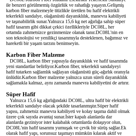
ile benzeri görülmemiş özgürlük ve rahatlığı yaşayın.Gelişmiş
karbon fiber malzemeyle titizlikle üretilen bu hafif elektrikli
tekerlekli sandalye, olağanüstü dayanıklılık, manevra kabiliyeti
ve taşınabilirlik sunar.Yalnızca 15,6 kg net ağırlığa sahip süper
hafif tasarım gibi dikkat çekici özellikleriyle DC08L, her
ortamda zahmetsizce gezinmenize olanak tanır.DC08L'nin en
son teknolojisi ve yenilikçi tasarımıyla desteklenen, bağımsız ve
hareketli bir yaşam tarzını benimseyin.
Karbon Fiber Malzeme
DC08L, karbon fiber yapısıyla dayanıklılık ve hafif tasarımda
yeni standartlar belirliyor.Karbon fiber, tekerlekli sandalyeyi
hafif tutarken sağlamlık sağlayan olağanüstü güç-ağırlık oranıyla
ünlüdür.Karbon fiber malzeme yalnızca uzun süreli dayanıklılık
sağlamakla kalmaz, aynı zamanda manevra kabiliyetini de artırır.
Süper Hafif
Yalnızca 15,6 kg ağırlığındaki DC08L, ultra hafif bir elektrikli
tekerlekli sandalye olacak şekilde tasarlanmıştır.Süper hafif
yapısı, zahmetsiz manevra kabiliyeti ve kolay taşıma dahil olmak
üzere çok sayıda avantaj sunar.İster kapalı alanlarda dar
alanlarda geziniyor ister kalabalık ortamlarda dolaşıyor olun,
DC08L'nin hafif tasarımı yumuşak ve çevik bir sürüş sağlar.Ek
olarak hafif yapı, sorunsuz taşımayı mümkün kılarak aktif ve