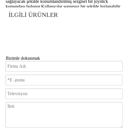
sağlayacak şekilde konumlandırılmış sezgisel bir joystick
kumandası bulunur.Kullanıcılar sorunsuz bir şekilde hızlanabilir,
yavaşlayabilir ve yön değiştirebilir, böylece kesintisiz ve keyifli
İLGİLİ ÜRÜNLER
bir sürüş deneyimi sağlanır.Kullanıcı dostu arayüzü, her yaştan
ve yetenekten bireylere uygun olmasını sağlar.
FABRİKAMIZ
Bizimle dokunmak