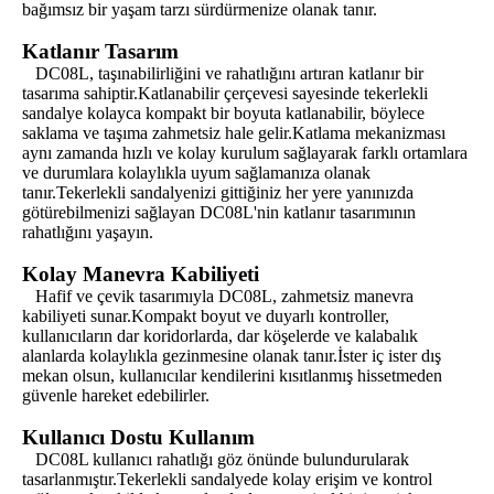
bağımsız bir yaşam tarzı sürdürmenize olanak tanır.
Katlanır Tasarım
DC08L, taşınabilirliğini ve rahatlığını artıran katlanır bir
tasarıma sahiptir.Katlanabilir çerçevesi sayesinde tekerlekli
sandalye kolayca kompakt bir boyuta katlanabilir, böylece
saklama ve taşıma zahmetsiz hale gelir.Katlama mekanizması
aynı zamanda hızlı ve kolay kurulum sağlayarak farklı ortamlara
ve durumlara kolaylıkla uyum sağlamanıza olanak
tanır.Tekerlekli sandalyenizi gittiğiniz her yere yanınızda
götürebilmenizi sağlayan DC08L'nin katlanır tasarımının
rahatlığını yaşayın.
Kolay Manevra Kabiliyeti
Hafif ve çevik tasarımıyla DC08L, zahmetsiz manevra
kabiliyeti sunar.Kompakt boyut ve duyarlı kontroller,
kullanıcıların dar koridorlarda, dar köşelerde ve kalabalık
alanlarda kolaylıkla gezinmesine olanak tanır.İster iç ister dış
mekan olsun, kullanıcılar kendilerini kısıtlanmış hissetmeden
güvenle hareket edebilirler.
Kullanıcı Dostu Kullanım
DC08L kullanıcı rahatlığı göz önünde bulundurularak
tasarlanmıştır.Tekerlekli sandalyede kolay erişim ve kontrol