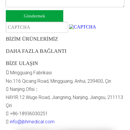
Göndermek
BİZİM ÜRÜNLERİMİZ
DAHA FAZLA BAĞLANTI
BİZE ULAŞIN

Mingguang Fabrikası:
No.116 Qicang Road, Mingguang, Anhui, 239400, Çin

Nanjing Ofisi：
HAYIR.12 Wuge Road, Jiangning, Nanjing, Jiangsu, 211113
Çin

+86-18936030251

info@jbhmedical.com