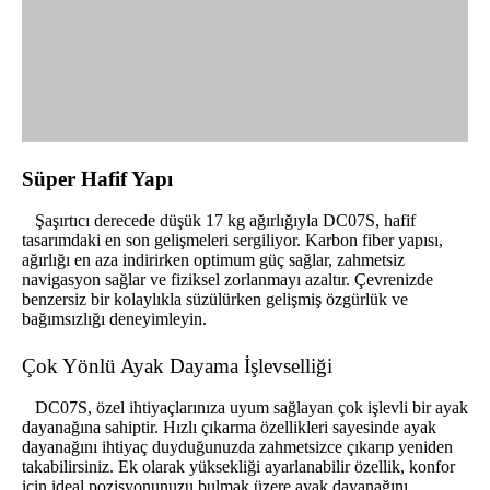
Süper Hafif Yapı
Şaşırtıcı derecede düşük 17 kg ağırlığıyla DC07S, hafif
tasarımdaki en son gelişmeleri sergiliyor. Karbon fiber yapısı,
ağırlığı en aza indirirken optimum güç sağlar, zahmetsiz
navigasyon sağlar ve fiziksel zorlanmayı azaltır. Çevrenizde
benzersiz bir kolaylıkla süzülürken gelişmiş özgürlük ve
bağımsızlığı deneyimleyin.
Çok Yönlü Ayak Dayama İşlevselliği
DC07S, özel ihtiyaçlarınıza uyum sağlayan çok işlevli bir ayak
dayanağına sahiptir. Hızlı çıkarma özellikleri sayesinde ayak
dayanağını ihtiyaç duyduğunuzda zahmetsizce çıkarıp yeniden
takabilirsiniz. Ek olarak yüksekliği ayarlanabilir özellik, konfor
için ideal pozisyonunuzu bulmak üzere ayak dayanağını