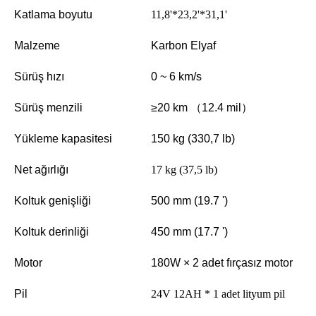
Katlama boyutu
11,8'*23,2'*31,1'
Malzeme
Karbon Elyaf
Sürüş hızı
0 ~ 6 km/s
Sürüş menzili
≥20 km （12.4 mil）
Yükleme kapasitesi
150 kg (330,7 lb)
Net ağırlığı
17 kg (37,5 lb)
Koltuk genişliği
500 mm (19.7 ')
Koltuk derinliği
450 mm (17.7 ')
Motor
180W × 2 adet fırçasız motor
Pil
24V 12AH * 1 adet lityum pil