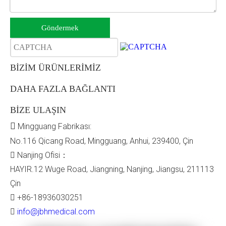
Göndermek
BİZİM ÜRÜNLERİMİZ
DAHA FAZLA BAĞLANTI
BİZE ULAŞIN

Mingguang Fabrikası:
No.116 Qicang Road, Mingguang, Anhui, 239400, Çin

Nanjing Ofisi：
HAYIR.12 Wuge Road, Jiangning, Nanjing, Jiangsu, 211113
Çin

+86-18936030251

info@jbhmedical.com