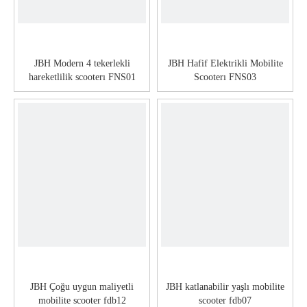
JBH Modern 4 tekerlekli
JBH Hafif Elektrikli Mobilite
hareketlilik scooterı FNS01
Scooterı FNS03
JBH Çoğu uygun maliyetli
JBH katlanabilir yaşlı mobilite
mobilite scooter fdb12
scooter fdb07