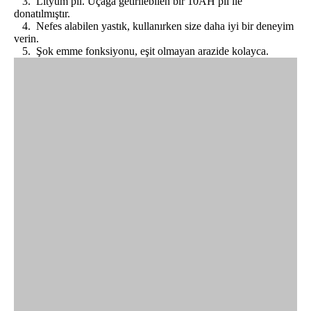
3. Lityum pil. Uçağa getirilebilen bir 10AH pil ile
donatılmıştır.
4. Nefes alabilen yastık, kullanırken size daha iyi bir deneyim
verin.
5. Şok emme fonksiyonu, eşit olmayan arazide kolayca.