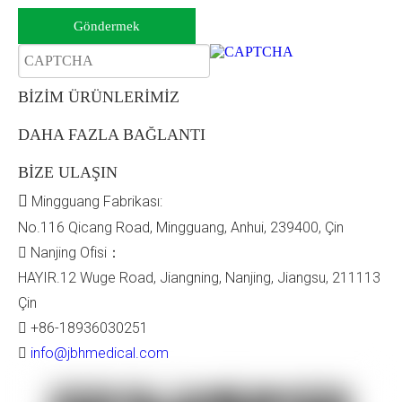
Göndermek
BİZİM ÜRÜNLERİMİZ
DAHA FAZLA BAĞLANTI
Neden Bizi Seçmelisiniz?
1. Bağımsız tasarımcıya ve fabrikaya sahip olun. JBH
BİZE ULAŞIN
Medical, tekerlekli sandalyenin profesyonel bir tedarikçisidir ve
kendi fabrikamız ve tasarımcımız vardır.

Mingguang Fabrikası:
2. Yüksek kaliteli ürün. Tüm ürünlerimiz sertifikalara sahiptir
No.116 Qicang Road, Mingguang, Anhui, 239400, Çin
ve farklı ülkelerin gereksinimlerini karşılayabilir.
3. Özelleştirme hizmeti. Varsayılan renkler dışında, ürünlerimiz
Nanjing Ofisi：

gereksinimlerinize göre diğer renklere göre özelleştirilebilir.
HAYIR.12 Wuge Road, Jiangning, Nanjing, Jiangsu, 211113
4. Mükemmel satış sonrası hizmet. Farklı ülkelerde
temsilcilerimiz var ve teknoloji desteği sağlıyoruz.
Çin
+86-18936030251

info@jbhmedical.com
