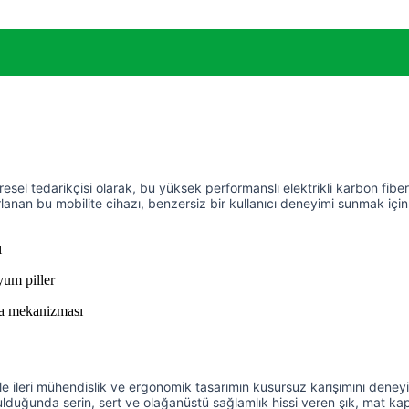
resel tedarikçisi olarak, bu yüksek performanslı elektrikli karbon fib
rlanan bu mobilite cihazı, benzersiz bir kullanıcı deneyimi sunmak iç
ı
tyum piller
ma mekanizması
ye ile ileri mühendislik ve ergonomik tasarımın kusursuz karışımını dene
unulduğunda serin, sert ve olağanüstü sağlamlık hissi veren şık, mat k