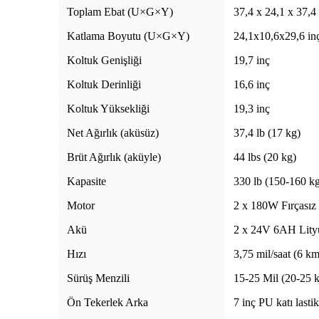
Toplam Ebat (U×G×Y)
37,4 x 24,1 x 37,4
Katlama Boyutu (U×G×Y)
24,1x10,6x29,6 i
Koltuk Genişliği
19,7 inç
Koltuk Derinliği
16,6 inç
Koltuk Yüksekliği
19,3 inç
Net Ağırlık (aküsüz)
37,4 lb (17 kg)
Brüt Ağırlık (aküyle)
44 lbs (20 kg)
Kapasite
330 lb (150-160 k
Motor
2 x 180W Fırçasız
Akü
2 x 24V 6AH Lityu
Hızı
3,75 mil/saat (6 km
Sürüş Menzili
15-25 Mil (20-25 
Ön Tekerlek Arka
7 inç PU katı lastik