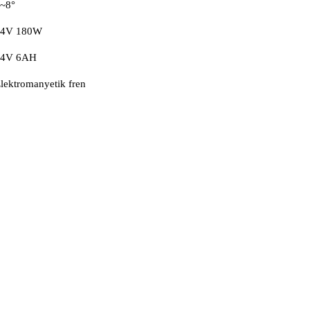
~8°
24V 180W
24V 6AH
lektromanyetik fren