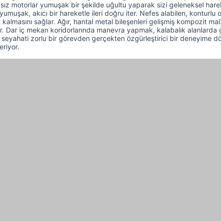
fırçasız motorlar yumuşak bir şekilde uğultu yaparak sizi geleneksel harek
yumuşak, akıcı bir hareketle ileri doğru iter. Nefes alabilen, kontur
 kalmasını sağlar. Ağır, hantal metal bileşenleri gelişmiş kompozit mal
zaltır. Dar iç mekan koridorlarında manevra yapmak, kalabalık alanla
ük seyahati zorlu bir görevden gerçekten özgürleştirici bir deneyime 
eriyor.