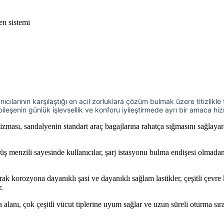
en sistemi
anıcılarının karşılaştığı en acil zorluklara çözüm bulmak üzere titizlikl
bileşenin günlük işlevsellik ve konforu iyileştirmede ayrı bir amaca hi
ası, sandalyenin standart araç bagajlarına rahatça sığmasını sağlayar
 menzili sayesinde kullanıcılar, şarj istasyonu bulma endişesi olmadan 
ak korozyona dayanıklı şasi ve dayanıklı sağlam lastikler, çeşitli çevre k
.
alanı, çok çeşitli vücut tiplerine uyum sağlar ve uzun süreli oturma sıras