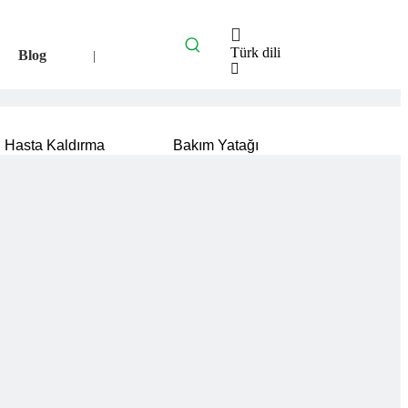
Türk dili
Blog
|
English
العربية
Français
Hasta Kaldırma
Bakım Yatağı
Pусский
Español
Português
Deutsch
Italiano
Bahasa
indonesia
svenska