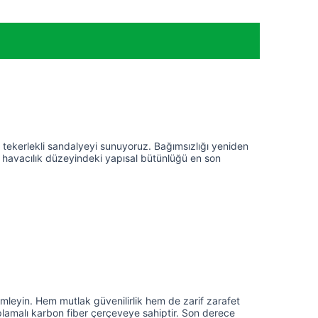
er tekerlekli sandalyeyi sunuyoruz. Bağımsızlığı yeniden
in havacılık düzeyindeki yapısal bütünlüğü en son
yimleyin. Hem mutlak güvenilirlik hem de zarif zarafet
aplamalı karbon fiber çerçeveye sahiptir. Son derece