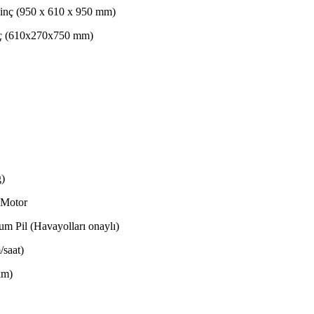
 inç (950 x 610 x 950 mm)
nç (610x270x750 mm)
g)
 Motor
m Pil (Havayolları onaylı)
/saat)
km)