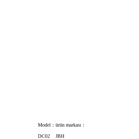
Model：
ürün markası：
DC02
JBH