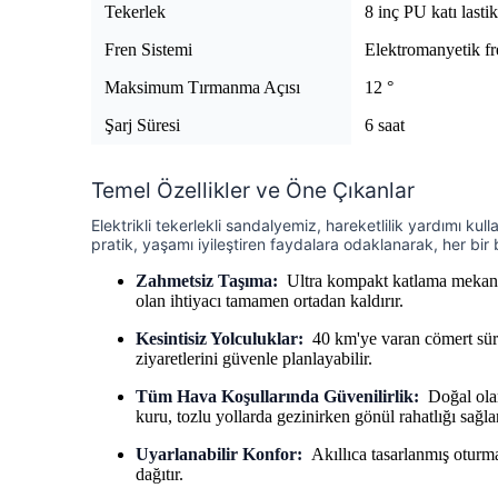
Tekerlek
8 inç PU katı lastik
Fren Sistemi
Elektromanyetik fr
Maksimum Tırmanma Açısı
12 °
Şarj Süresi
6 saat
Temel Özellikler ve Öne Çıkanlar
Elektrikli tekerlekli sandalyemiz, hareketlilik yardımı kull
pratik, yaşamı iyileştiren faydalara odaklanarak, her bir 
Zahmetsiz Taşıma:
Ultra kompakt katlama mekanizm
olan ihtiyacı tamamen ortadan kaldırır.
Kesintisiz Yolculuklar:
40 km'ye varan cömert sürüş
ziyaretlerini güvenle planlayabilir.
Tüm Hava Koşullarında Güvenilirlik:
Doğal olar
kuru, tozlu yollarda gezinirken gönül rahatlığı sağlar
Uyarlanabilir Konfor:
Akıllıca tasarlanmış oturma 
dağıtır.