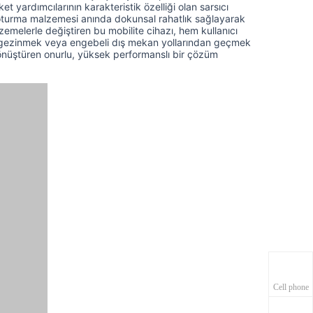
et yardımcılarının karakteristik özelliği olan sarsıcı
lu oturma malzemesi anında dokunsal rahatlık sağlayarak
zemelerle değiştiren bu mobilite cihazı, hem kullanıcı
rda gezinmek veya engebeli dış mekan yollarından geçmek
dönüştüren onurlu, yüksek performanslı bir çözüm
Cell phone