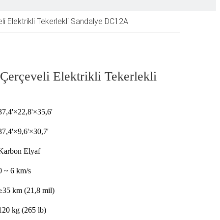
i Elektrikli Tekerlekli Sandalye DC12A
erçeveli Elektrikli Tekerlekli
37,4'×22,8'×35,6'
37,4'×9,6'×30,7'
Karbon Elyaf
0 ~ 6 km/s
≥35 km (21,8 mil)
120 kg (265 lb)