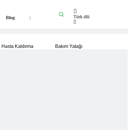
Türk dili
Blog
|
English
العربية
Français
Hasta Kaldırma
Bakım Yatağı
Pусский
Español
Português
Deutsch
Italiano
Bahasa
indonesia
svenska