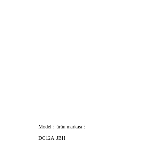
Model：
ürün markası：
DC12A
JBH