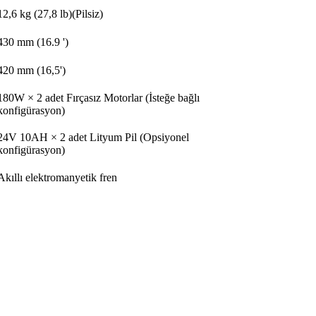
12,6 kg (27,8 lb)(Pilsiz)
430 mm (16.9 ')
420 mm (16,5')
180W × 2 adet Fırçasız Motorlar (İsteğe bağlı
konfigürasyon)
24V 10AH × 2 adet Lityum Pil (Opsiyonel
konfigürasyon)
Akıllı elektromanyetik fren