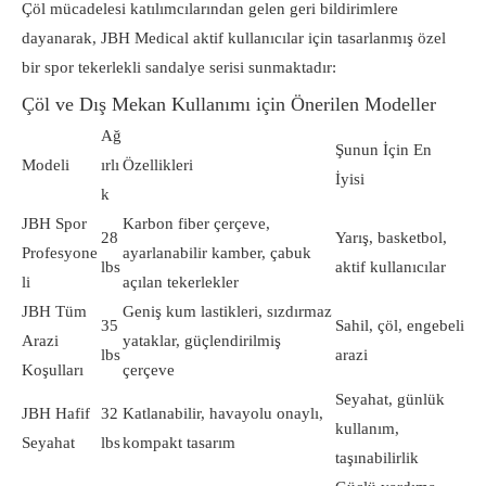
Çöl mücadelesi katılımcılarından gelen geri bildirimlere
dayanarak, JBH Medical aktif kullanıcılar için tasarlanmış özel
bir spor tekerlekli sandalye serisi sunmaktadır:
Çöl ve Dış Mekan Kullanımı için Önerilen Modeller
Ağ
Şunun İçin En
Modeli
ırlı
Özellikleri
İyisi
k
JBH Spor
Karbon fiber çerçeve,
28
Yarış, basketbol, ​​
Profesyone
ayarlanabilir kamber, çabuk
lbs
aktif kullanıcılar
li
açılan tekerlekler
JBH Tüm
Geniş kum lastikleri, sızdırmaz
35
Sahil, çöl, engebeli
Arazi
yataklar, güçlendirilmiş
lbs
arazi
Koşulları
çerçeve
Seyahat, günlük
JBH Hafif
32
Katlanabilir, havayolu onaylı,
kullanım,
Seyahat
lbs
kompakt tasarım
taşınabilirlik