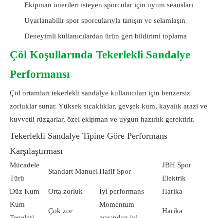
Ekipman önerileri isteyen sporcular için uyum seansları
Uyarlanabilir spor sporcularıyla tanışın ve selamlaşın
Deneyimli kullanıcılardan ürün geri bildirimi toplama
Çöl Koşullarında Tekerlekli Sandalye
Performansı
Çöl ortamları tekerlekli sandalye kullanıcıları için benzersiz
zorluklar sunar. Yüksek sıcaklıklar, gevşek kum, kayalık arazi ve
kuvvetli rüzgarlar, özel ekipman ve uygun hazırlık gerektirir.
Tekerlekli Sandalye Tipine Göre Performans
Karşılaştırması
Mücadele
JBH Spor
Standart Manuel
Hafif Spor
Türü
Elektrik
Düz Kum
Orta zorluk
İyi performans
Harika
Kum
Momentum
Çok zor
Harika
Tepeleri
açısından iyi