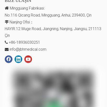
BİZE ULAŞIN

Mingguang Fabrikası:
No.116 Qicang Road, Mingguang, Anhui, 239400, Çin
Nanjing Ofisi：

HAYIR.12 Wuge Road, Jiangning, Nanjing, Jiangsu, 211113
Çin
+86-18936030251

info@jbhmedical.com
