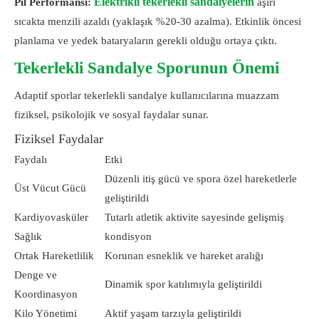
Elektrikli tekerlekli sandalyelerin
Pil Performansı:
aşırı
sıcakta menzili azaldı (yaklaşık %20-30 azalma). Etkinlik öncesi
planlama ve yedek bataryaların gerekli olduğu ortaya çıktı.
Tekerlekli Sandalye Sporunun Önemi
Adaptif sporlar tekerlekli sandalye kullanıcılarına muazzam
fiziksel, psikolojik ve sosyal faydalar sunar.
Fiziksel Faydalar
Faydalı
Etki
Düzenli itiş gücü ve spora özel hareketlerle
Üst Vücut Gücü
geliştirildi
Kardiyovasküler
Tutarlı atletik aktivite sayesinde gelişmiş
Sağlık
kondisyon
Ortak Hareketlilik
Korunan esneklik ve hareket aralığı
Denge ve
Dinamik spor katılımıyla geliştirildi
Koordinasyon
Kilo Yönetimi
Aktif yaşam tarzıyla geliştirildi