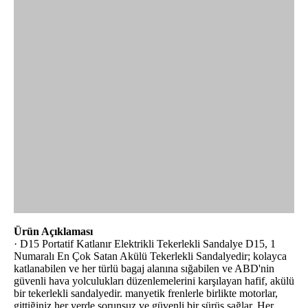
Ürün Açıklaması
· D15 Portatif Katlanır Elektrikli Tekerlekli Sandalye D15, 1
Numaralı En Çok Satan Akülü Tekerlekli Sandalyedir; kolayca
katlanabilen ve her türlü bagaj alanına sığabilen ve ABD'nin
güvenli hava yolculukları düzenlemelerini karşılayan hafif, akülü
bir tekerlekli sandalyedir. manyetik frenlerle birlikte motorlar,
gittiğiniz her yerde sorunsuz ve güvenli bir sürüş sağlar. Her