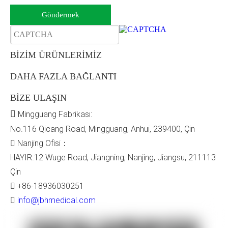
Göndermek
BİZİM ÜRÜNLERİMİZ
DAHA FAZLA BAĞLANTI
BİZE ULAŞIN

Mingguang Fabrikası:
No.116 Qicang Road, Mingguang, Anhui, 239400, Çin
Nanjing Ofisi：

HAYIR.12 Wuge Road, Jiangning, Nanjing, Jiangsu, 211113
Çin
+86-18936030251

info@jbhmedical.com
