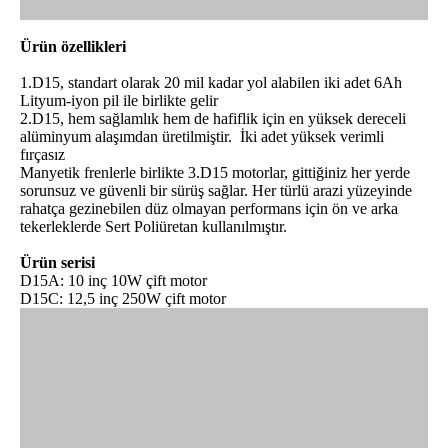
Ürün özellikleri
1.D15, standart olarak 20 mil kadar yol alabilen iki adet 6Ah
Lityum-iyon pil ile birlikte gelir
2.D15, hem sağlamlık hem de hafiflik için en yüksek dereceli
alüminyum alaşımdan üretilmiştir. İki adet yüksek verimli
fırçasız
Manyetik frenlerle birlikte 3.D15 motorlar, gittiğiniz her yerde
sorunsuz ve güvenli bir sürüş sağlar. Her türlü arazi yüzeyinde
rahatça gezinebilen düz olmayan performans için ön ve arka
tekerleklerde Sert Poliüretan kullanılmıştır.
Ürün serisi
D15A: 10 inç 10W çift motor
D15C: 12,5 inç 250W çift motor