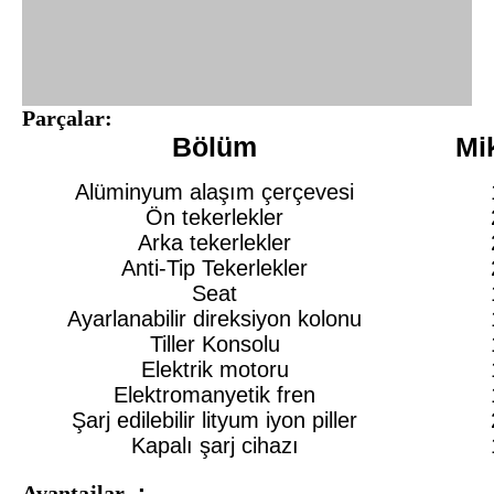
Parçalar:
Bölüm
Mi
Alüminyum alaşım çerçevesi
Ön tekerlekler
Arka tekerlekler
Anti-Tip Tekerlekler
Seat
Ayarlanabilir direksiyon kolonu
Tiller Konsolu
Elektrik motoru
Elektromanyetik fren
Şarj edilebilir lityum iyon piller
Kapalı şarj cihazı
Avantajlar ：