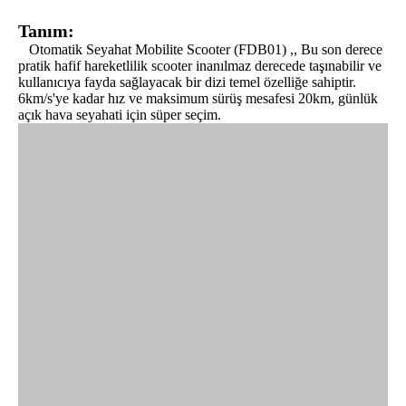
Tanım:
Otomatik Seyahat Mobilite Scooter (FDB01) ,, Bu son derece
pratik hafif hareketlilik scooter inanılmaz derecede taşınabilir ve
kullanıcıya fayda sağlayacak bir dizi temel özelliğe sahiptir.
6km/s'ye kadar hız ve maksimum sürüş mesafesi 20km, günlük
açık hava seyahati için süper seçim.