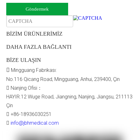
Göndermek
BİZİM ÜRÜNLERİMİZ
DAHA FAZLA BAĞLANTI
BİZE ULAŞIN

Mingguang Fabrikası:
No.116 Qicang Road, Mingguang, Anhui, 239400, Çin
Nanjing Ofisi：

HAYIR.12 Wuge Road, Jiangning, Nanjing, Jiangsu, 211113
Çin
+86-18936030251

info@jbhmedical.com
