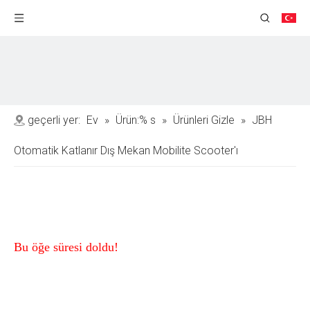
geçerli yer:
Ev
»
Ürün:% s
»
Ürünleri Gizle
»
JBH
Otomatik Katlanır Dış Mekan Mobilite Scooter'ı
Bu öğe süresi doldu!